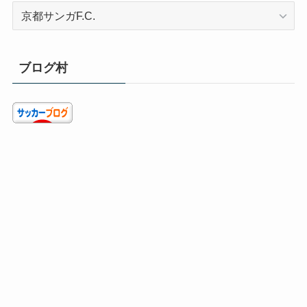
カ
テ
ゴ
リ
ブログ村
ー