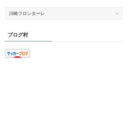
カ
テ
ゴ
リ
ブログ村
ー