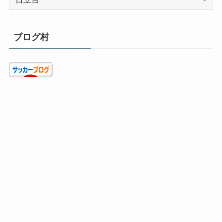
テ
ゴ
リ
ブログ村
ー