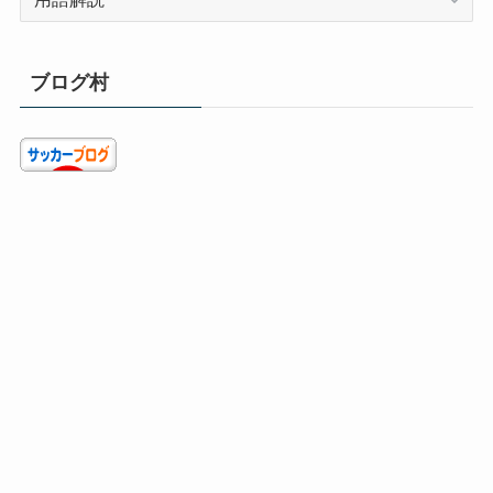
テ
ゴ
リ
ブログ村
ー