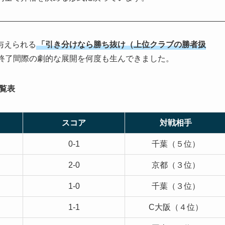
与えられる
「引き分けなら勝ち抜け（上位クラブの勝者扱
終了間際の劇的な展開を何度も生んできました。
覧表
スコア
対戦相手
0-1
千葉（５位）
2-0
京都（３位）
1-0
千葉（３位）
1-1
C大阪（４位）