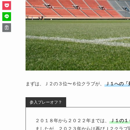
まずは、Ｊ２の３位〜６位クラブが、
Ｊ１への「
参入プレーオフ？
２０１８年から２０２２年までは、
Ｊ１の１
ましたが、２０２３年からは再びＪ２クラブ