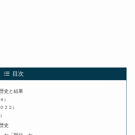
目次
歴史と結果
４）
０２２）
～）
歴史