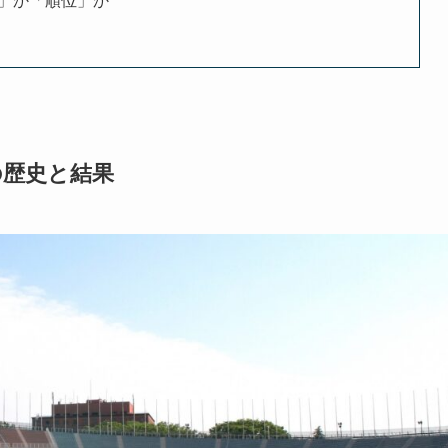
」か「順位」か
の歴史と結果