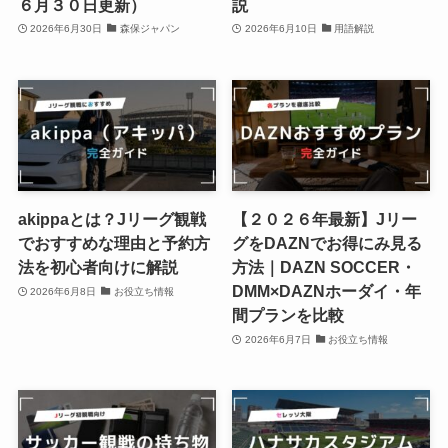
６月３０日更新）
説
2026年6月30日
森保ジャパン
2026年6月10日
用語解説
akippaとは？Jリーグ観戦
【２０２６年最新】Jリー
でおすすめな理由と予約方
グをDAZNでお得にみ見る
法を初心者向けに解説
方法｜DAZN SOCCER・
DMM×DAZNホーダイ・年
2026年6月8日
お役立ち情報
間プランを比較
2026年6月7日
お役立ち情報