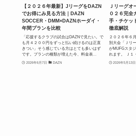
【２０２６年最新】JリーグをDAZN
Ｊリーグオ
でお得にみ見る方法｜DAZN
０２６完全
SOCCER・DMM×DAZNホーダイ・
手・チケッ
年間プランを比較
徹底解説
「応援するクラブの試合はDAZNで見たい。で
２０２６年６
も月４２００円をずっと払い続けるのは正直
別大会「Ｊリー
きつい」そう感じている方はとても多いはず
がMUFGスタ
です。プランの種類が増えた今、料金表...
れます。 Ｊ１・
2026年6月7日
DAZN
2026年5月13日