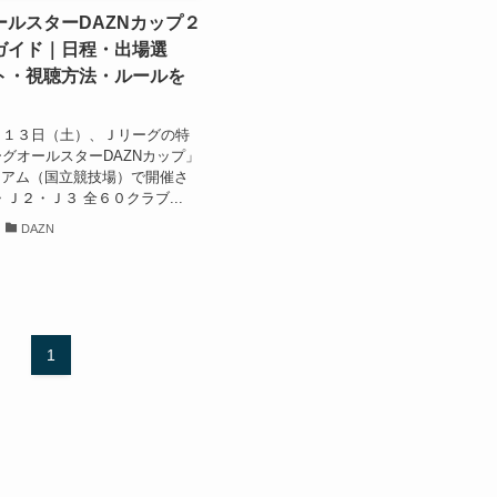
ールスターDAZNカップ２
ガイド｜日程・出場選
ト・視聴方法・ルールを
月１３日（土）、Ｊリーグの特
グオールスターDAZNカップ」
ジアム（国立競技場）で開催さ
Ｊ２・Ｊ３ 全６０クラブ...
DAZN
1