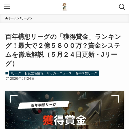
ホーム
Jリーグ
百年構想リーグの「獲得賞金」ランキン
グ！最大で２億５８００万？賞金システ
ムを徹底解説（５月２４日更新・Jリー
グ）
Jリーグ
お役立ち情報
サッカーニュース
百年構想リーグ
2026年5月24日