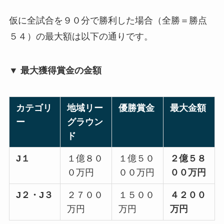
仮に全試合を９０分で勝利した場合（全勝＝勝点
５４）の最大額は以下の通りです。
▼ 最大獲得賞金の金額
カテゴリ
地域リー
優勝賞金
最大金額
ー
グラウン
ド
J１
１億８０
１億５０
２億５８
０万円
００万円
００万円
J２・J３
２７００
１５００
４２００
万円
万円
万円