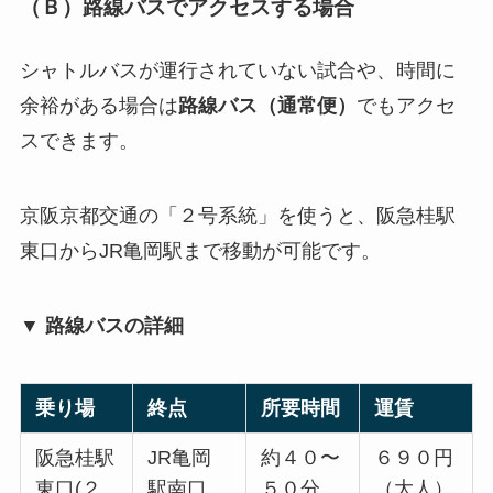
（Ｂ）路線バスでアクセスする場合
シャトルバスが運行されていない試合や、時間に
余裕がある場合は
路線バス（通常便）
でもアクセ
スできます。
京阪京都交通の「２号系統」を使うと、阪急桂駅
東口からJR亀岡駅まで移動が可能です。
▼ 路線バスの詳細
乗り場
終点
所要時間
運賃
阪急桂駅
JR亀岡
約４０〜
６９０円
東口(２
駅南口
５０分
（大人）