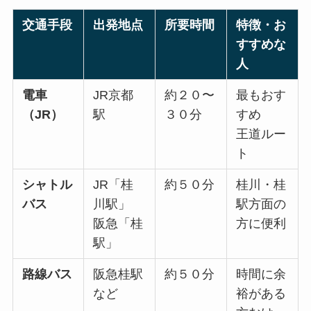
交通手段
出発地点
所要時間
特徴・お
すすめな
人
電車
JR京都
約２０〜
最もおす
（JR）
駅
３０分
すめ
王道ルー
ト
シャトル
JR「桂
約５０分
桂川・桂
バス
川駅」
駅方面の
阪急「桂
方に便利
駅」
路線バス
阪急桂駅
約５０分
時間に余
など
裕がある